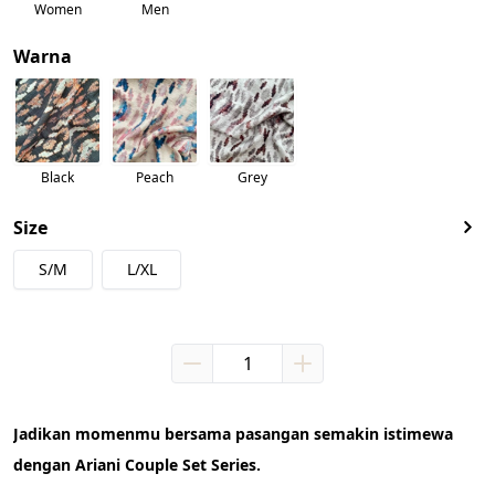
Women
Men
Warna
Black
Peach
Grey
Size
S/M
L/XL
Jadikan momenmu bersama pasangan semakin istimewa
dengan Ariani Couple Set Series. 