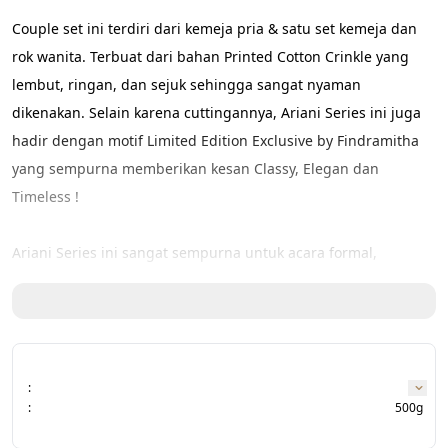
Couple set ini terdiri dari kemeja pria & satu set kemeja dan 
rok wanita. Terbuat dari bahan Printed Cotton Crinkle yang 
lembut, ringan, dan sejuk sehingga sangat nyaman 
dikenakan. Selain karena cuttingannya, Ariani Series ini juga 
hadir dengan motif Limited Edition Exclusive by Findramitha 
yang sempurna memberikan kesan Classy, Elegan dan 
Timeless !
Ariani Series ini sangat sempurna untuk acara formal, 
menghadiri undangan, sampai kencan romantis.
Detail Ariani Series
• Material: Printed Cotton Crinkle (lembut, ringan, flowy, sejuk, 
:
tidak terawang, dan sangat nyaman digunakan seharian)
:
500g
• Feature: